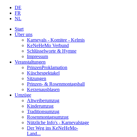
DE
FR
NL
Start
Über uns
Karnevals - Komitee - Kelmis
KeNeHeMo Verbund
Schlüsselworte & Hymne
Impressum
Veranstaltungen
PrinzenProklamation
Küschespektakel
Sitzungen
Prinzen- & Rosenmontagsball
Kerzenausblasen
Umzüge
Altweiberumzug
Kinderumzug
Traditionsumzug
Rosenmontagsumzug
Nützliche Info's - Karnevalstage
Der Weg ins KeNeHeMo-
Land...