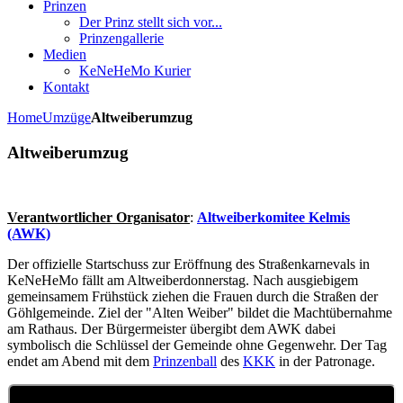
Prinzen
Der Prinz stellt sich vor...
Prinzengallerie
Medien
KeNeHeMo Kurier
Kontakt
Home
Umzüge
Altweiberumzug
Altweiberumzug
Verantwortlicher Organisator
:
Altweiberkomitee Kelmis
(AWK)
Der offizielle Startschuss zur Eröffnung des Straßenkarnevals in
KeNeHeMo fällt am Altweiberdonnerstag. Nach ausgiebigem
gemeinsamem Frühstück ziehen die Frauen durch die Straßen der
Göhlgemeinde. Ziel der "Alten Weiber" bildet die Machtübernahme
am Rathaus. Der Bürgermeister übergibt dem AWK dabei
symbolisch die Schlüssel der Gemeinde ohne Gegenwehr. Der Tag
endet am Abend mit dem
Prinzenball
des
KKK
in der Patronage.